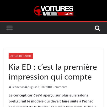
Skip
to
content
ACTUALITÉS AUTO
Kia ED : c’est la première
impression qui compte
Rédaction
August 3, 2006
0 Comments
Le concept car Cee’d aperçu sur plusieurs salons
préfigurait le modèle qui devait faire suite à l’échec