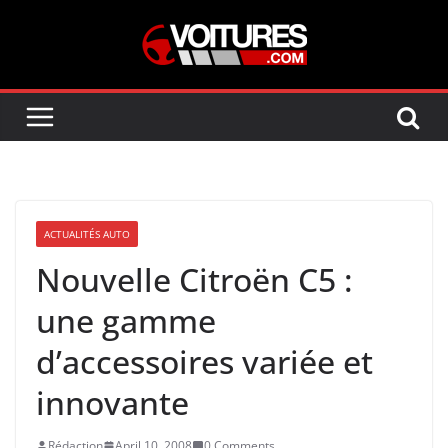
Skip
to
content
ACTUALITÉS AUTO
Nouvelle Citroën C5 :
une gamme
d’accessoires variée et
innovante
Rédaction
April 10, 2008
0 Comments