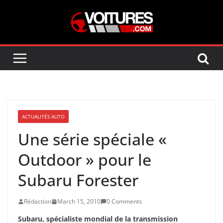
Skip
to
content
ACTUALITÉS AUTO
Une série spéciale «
Outdoor » pour le
Subaru Forester
Rédaction
March 15, 2010
0 Comments
Subaru, spécialiste mondial de la transmission