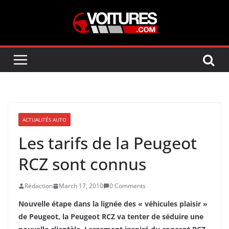
Skip
to
content
ACTUALITÉS AUTO
Les tarifs de la Peugeot
RCZ sont connus
Rédaction
March 17, 2010
0 Comments
Nouvelle étape dans la lignée des « véhicules plaisir »
de Peugeot, la Peugeot RCZ va tenter de séduire une