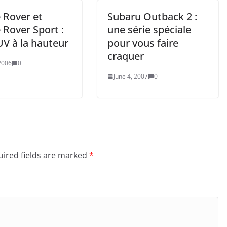
 Rover et
Subaru Outback 2 :
 Rover Sport :
une série spéciale
UV à la hauteur
pour vous faire
craquer
2006
0
June 4, 2007
0
ired fields are marked
*