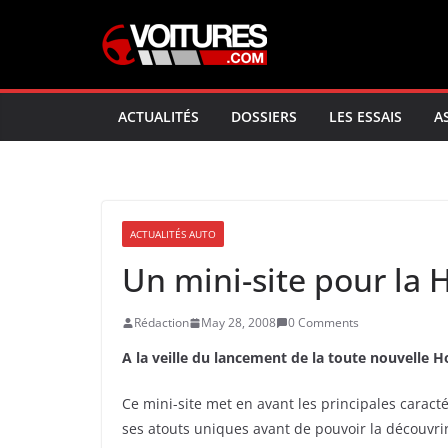
Skip
to
content
ACTUALITÉS
DOSSIERS
LES ESSAIS
A
ACTUALITÉS AUTO
Un mini-site pour la
Rédaction
May 28, 2008
0 Comments
A la veille du lancement de la toute nouvelle
H
Ce mini-site met en avant les principales caract
ses atouts uniques avant de pouvoir la découvri