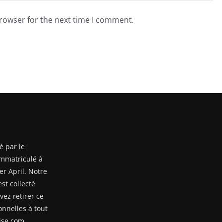
browser for the next time I comment.
é par le
mmatriculé à
er April. Notre
st collecté
ez retirer ce
nnelles à tout
se.com