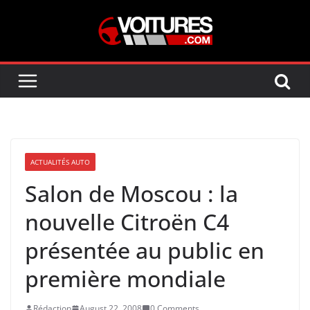
Skip
to
content
ACTUALITÉS AUTO
Salon de Moscou : la
nouvelle Citroën C4
présentée au public en
première mondiale
Rédaction
August 22, 2008
0 Comments