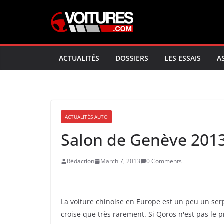
Skip
to
content
ACTUALITÉS
DOSSIERS
LES ESSAIS
A
ACTUALITÉS AUTO
Salon de Genève 2013 
Rédaction
March 7, 2013
0 Comments
La voiture chinoise en Europe est un peu un se
croise que très rarement. Si Qoros n'est pas le