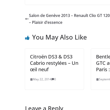
Salon de Genève 2013 – Renault Clio GT 12
– Plaisir d’essence
You May Also Like
Citroën DS3 & DS3
Bentl
Cabrio restylées – Un
GTC a
œil neuf
Paris 
May 22, 2014
0
Septemb
Leave a Reply