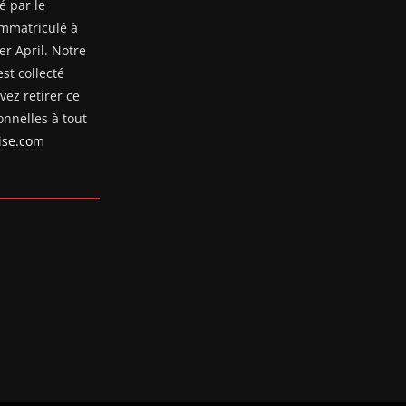
é par le
mmatriculé à
er April. Notre
st collecté
ez retirer ce
nnelles à tout
se.com