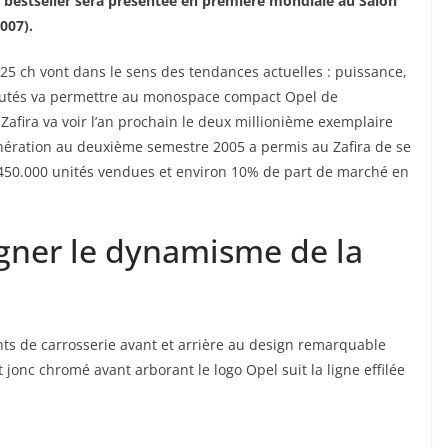
ce bestseller sera présentée en première mondiale au Salon
007).
 125 ch vont dans le sens des tendances actuelles : puissance,
autés va permettre au monospace compact Opel de
 Zafira va voir l’an prochain le deux millionième exemplaire
énération au deuxième semestre 2005 a permis au Zafira de se
 450.000 unités vendues et environ 10% de part de marché en
igner le dynamisme de la
nts de carrosserie avant et arrière au design remarquable
t jonc chromé avant arborant le logo Opel suit la ligne effilée