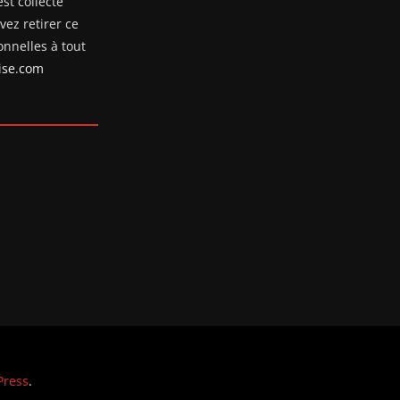
st collecté
ez retirer ce
nnelles à tout
se.com
ress
.