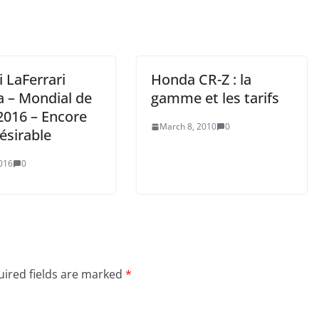
i LaFerrari
Honda CR-Z : la
a – Mondial de
gamme et les tarifs
2016 – Encore
March 8, 2010
0
ésirable
2016
0
ired fields are marked
*