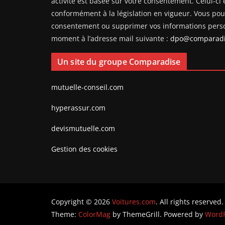
activité est basée sur votre consentement. Celui-ci e
conformément à la législation en vigueur. Vous pouv
consentement ou supprimer vos informations perso
moment à l’adresse mail suivante :
dpo@comparadi
Un site du groupe Comparadise
mutuelle-conseil.com
hyperassur.com
devismutuelle.com
Gestion des cookies
Copyright © 2026
Voitures.com
. All rights reserved.
Theme:
ColorMag
by ThemeGrill. Powered by
WordP