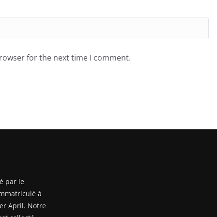
browser for the next time I comment.
é par le
mmatriculé à
er April. Notre