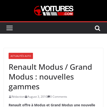
Skip
to
content
ACTUALITÉS AUTO
Renault Modus / Grand
Modus : nouvelles
gammes
Rédaction
August 3, 2010
0 Comments
Renault offre à Modus et Grand Modus une nouvelle