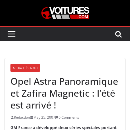
Skip
to
content
ACTUALITÉS AUTO
Opel Astra Panoramique
et Zafira Magnetic : l’été
est arrivé !
Rédaction
May 25, 2007
0 Comments
GM France a développé deux séries spéciales portant