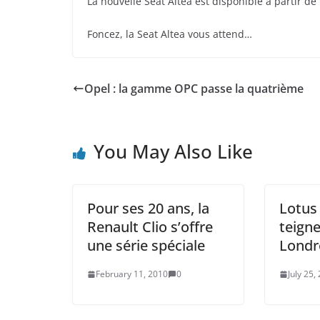
La nouvelle Seat Altea est disponible à partir de
Foncez, la Seat Altea vous attend…
Opel : la gamme OPC passe la quatrième
You May Also Like
Pour ses 20 ans, la
Lotus 
Renault Clio s’offre
teigne
une série spéciale
Londr
February 11, 2010
0
July 25,