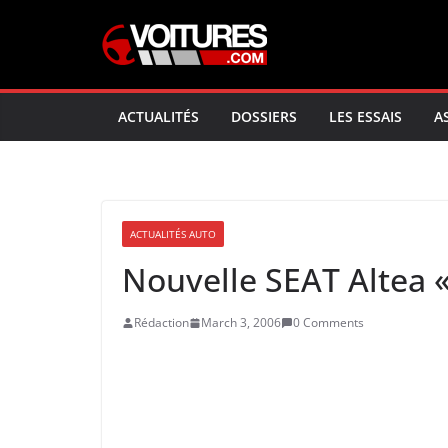
Skip
to
content
ACTUALITÉS
DOSSIERS
LES ESSAIS
A
ACTUALITÉS AUTO
Nouvelle SEAT Altea 
Rédaction
March 3, 2006
0 Comments