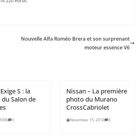
 16 220 euros.
Nouvelle Alfa Roméo Brera et son surprenant
moteur essence V6
Exige S : la
Nissan – La première
 du Salon de
photo du Murano
es
CrossCabriolet
 2006
0
November 15, 2010
0