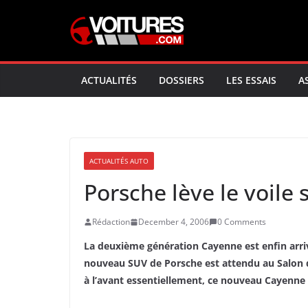
Skip
to
content
ACTUALITÉS
DOSSIERS
LES ESSAIS
A
ACTUALITÉS AUTO
Porsche lève le voile
Rédaction
December 4, 2006
0 Comments
La deuxième génération Cayenne est enfin arriv
nouveau SUV de Porsche est attendu au Salon de 
à l’avant essentiellement, ce nouveau Cayenn