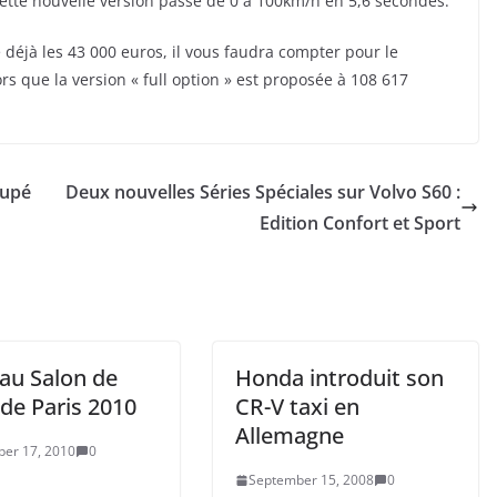
ette nouvelle version passe de 0 à 100km/h en 5,6 secondes.
déjà les 43 000 euros, il vous faudra compter pour le
 que la version « full option » est proposée à 108 617
oupé
Deux nouvelles Séries Spéciales sur Volvo S60 :
Edition Confort et Sport
 au Salon de
Honda introduit son
 de Paris 2010
CR-V taxi en
Allemagne
er 17, 2010
0
September 15, 2008
0