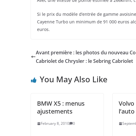
Avec une vitesse de pointe estimée à 266km/h, c
Si le prix du modèle d’entrée de gamme avoisine 
Cayenne Turbo un minimum de 91 000 euros alors
euros.
Avant première : les photos du nouveau C
Cabriolet de Chrysler : le Sebring Cabriolet
You May Also Like
BMW X5 : menus
Volvo
ajustements
l’auto
February 8, 2010
0
Septemb