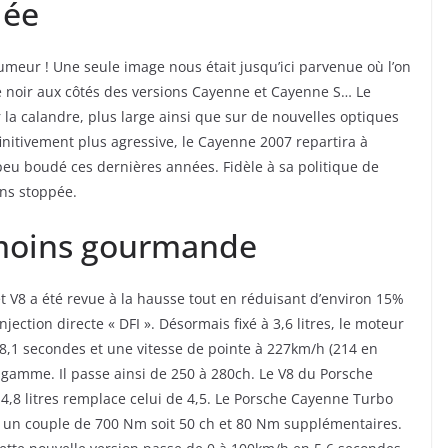
lée
rumeur ! Une seule image nous était jusqu’ici parvenue où l’on
 noir aux côtés des versions Cayenne et Cayenne S… Le
 la calandre, plus large ainsi que sur de nouvelles optiques
initivement plus agressive, le Cayenne 2007 repartira à
peu boudé ces dernières années. Fidèle à sa politique de
ins stoppée.
 moins gourmande
t V8 a été revue à la hausse tout en réduisant d’environ 15%
ction directe « DFI ». Désormais fixé à 3,6 litres, le moteur
8,1 secondes et une vitesse de pointe à 227km/h (214 en
 gamme. Il passe ainsi de 250 à 280ch. Le V8 du Porsche
r 4,8 litres remplace celui de 4,5. Le Porsche Cayenne Turbo
r un couple de 700 Nm soit 50 ch et 80 Nm supplémentaires.