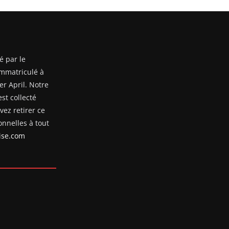
é par le
mmatriculé à
er April. Notre
st collecté
ez retirer ce
nnelles à tout
se.com