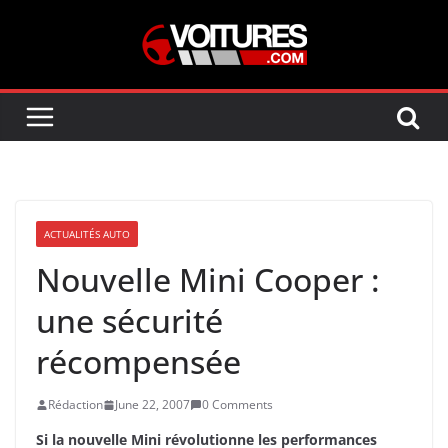
Skip
to
content
ACTUALITÉS AUTO
Nouvelle Mini Cooper :
une sécurité
récompensée
Rédaction
June 22, 2007
0 Comments
Si la nouvelle Mini révolutionne les performances