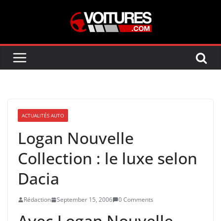
Skip
to
content
ACTUALITÉS AUTO
Logan Nouvelle
Collection : le luxe selon
Dacia
Rédaction
September 15, 2006
0 Comments
Avec Logan Nouvelle