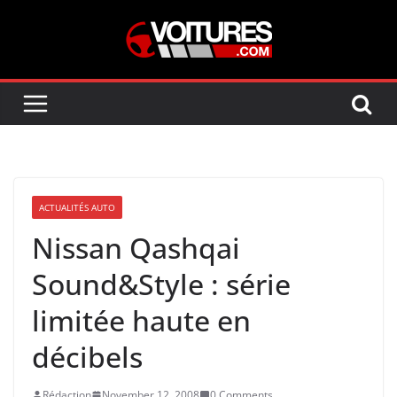
Skip
to
content
ACTUALITÉS AUTO
Nissan Qashqai
Sound&Style : série
limitée haute en
décibels
Rédaction
November 12, 2008
0 Comments