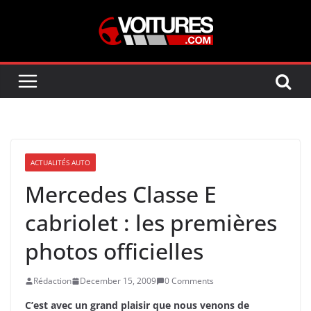
Skip
to
content
ACTUALITÉS AUTO
Mercedes Classe E
cabriolet : les premières
photos officielles
Rédaction
December 15, 2009
0 Comments
C’est avec un grand plaisir que nous venons de