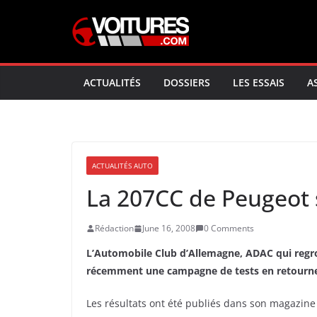
Skip
to
content
ACTUALITÉS
DOSSIERS
LES ESSAIS
A
ACTUALITÉS AUTO
La 207CC de Peugeot 
Rédaction
June 16, 2008
0 Comments
L’Automobile Club d’Allemagne, ADAC qui regro
récemment une campagne de tests en retournem
Les résultats ont été publiés dans son magazin