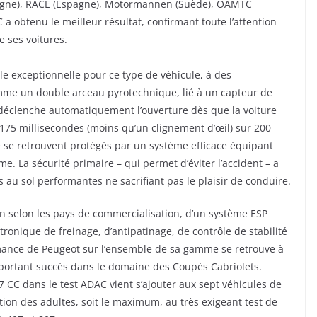
spagne), RACE (Espagne), Motormannen (Suède), ÖAMTC
C a obtenu le meilleur résultat, confirmant toute l’attention
 ses voitures.
elle exceptionnelle pour ce type de véhicule, à des
me un double arceau pyrotechnique, lié à un capteur de
i déclenche automatiquement l’ouverture dès que la voiture
175 millisecondes (moins qu’un clignement d’œil) sur 200
 se retrouvent protégés par un système efficace équipant
. La sécurité primaire – qui permet d’éviter l’accident – a
ns au sol performantes ne sacrifiant pas le plaisir de conduire.
on selon les pays de commercialisation, d’un système ESP
ctronique de freinage, d’antipatinage, de contrôle de stabilité
ormance de Peugeot sur l’ensemble de sa gamme se retrouve à
ortant succès dans le domaine des Coupés Cabriolets.
207 CC dans le test ADAC vient s’ajouter aux sept véhicules de
ion des adultes, soit le maximum, au très exigeant test de