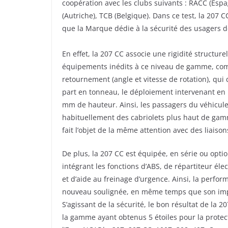
coopération avec les clubs suivants : RACC (E
(Autriche), TCB (Belgique). Dans ce test, la 207 C
que la Marque dédie à la sécurité des usagers de
En effet, la 207 CC associe une rigidité structur
équipements inédits à ce niveau de gamme, com
retournement (angle et vitesse de rotation), qu
part en tonneau, le déploiement intervenant en 
mm de hauteur. Ainsi, les passagers du véhicule
habituellement des cabriolets plus haut de gamme
fait l’objet de la même attention avec des liaiso
De plus, la 207 CC est équipée, en série ou opti
intégrant les fonctions d’ABS, de répartiteur éle
et d’aide au freinage d’urgence. Ainsi, la perf
nouveau soulignée, en même temps que son imp
S’agissant de la sécurité, le bon résultat de la 
la gamme ayant obtenus 5 étoiles pour la protect