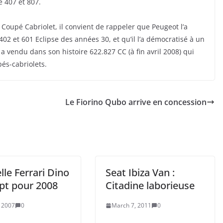
é 407 et 807.
oupé Cabriolet, il convient de rappeler que Peugeot l’a
 402 et 601 Eclipse des années 30, et qu’il l’a démocratisé à un
a vendu dans son histoire 622.827 CC (à fin avril 2008) qui
pés-cabriolets.
Le Fiorino Qubo arrive en concession
le Ferrari Dino
Seat Ibiza Van :
pt pour 2008
Citadine laborieuse
, 2007
0
March 7, 2011
0