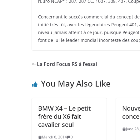
l’Euro NCAP* : 207, 207 CC, 1007, 308, 407, Coup
Concernant le succès commercial du concept de C
initié très tôt, avec les légendaires Peugeot 401,
niveau jamais atteint à ce jour, puisque Peugeot 
font de lui le leader mondial incontesté des cou
La Ford Focus RS à l’essai
You May Also Like
BMW X4 – Le petit
Nouvel
frère du X6 fait
conce
cavalier seul
June 28
March 6, 2014
0