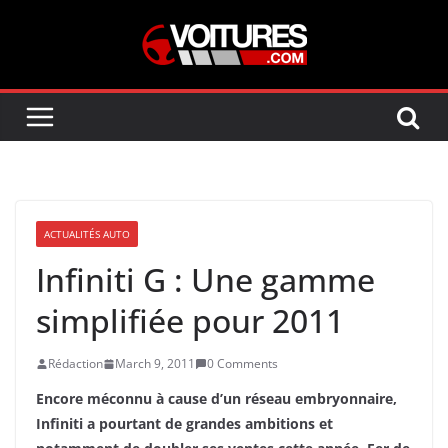
Skip
to
content
ACTUALITÉS AUTO
Infiniti G : Une gamme
simplifiée pour 2011
Rédaction
March 9, 2011
0 Comments
Encore méconnu à cause d’un réseau embryonnaire,
Infiniti a pourtant de grandes ambitions et