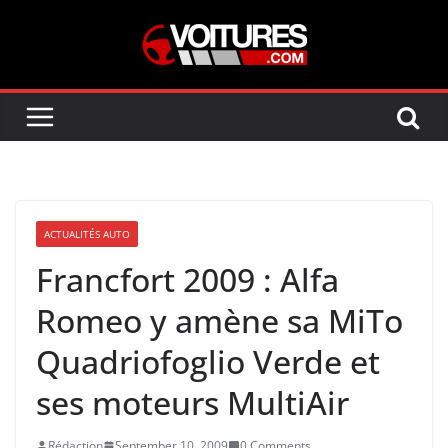
Skip
to
content
ACTUALITÉS AUTO
Francfort 2009 : Alfa
Romeo y amène sa MiTo
Quadriofoglio Verde et
ses moteurs MultiAir
Rédaction
September 10, 2009
0 Comments