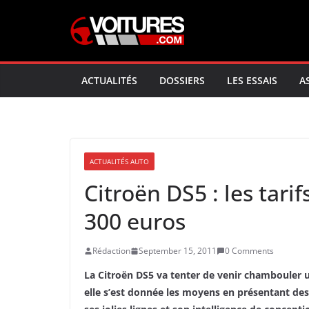
Skip
to
content
ACTUALITÉS
DOSSIERS
LES ESSAIS
A
ACTUALITÉS AUTO
Citroën DS5 : les tari
300 euros
Rédaction
September 15, 2011
0 Comments
La Citroën DS5 va tenter de venir chambouler 
elle s’est donnée les moyens en présentant des 