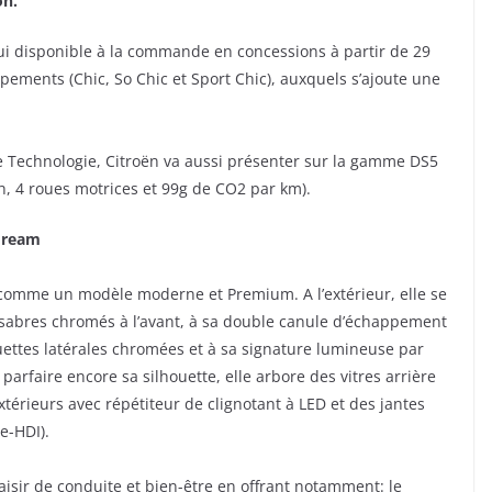
on.
hui disponible à la commande en concessions à partir de 29
ipements (Chic, So Chic et Sport Chic), auxquels s’ajoute une
ve Technologie, Citroën va aussi présenter sur la gamme DS5
h, 4 roues motrices et 99g de CO2 par km).
rdream
 comme un modèle moderne et Premium. A l’extérieur, elle se
s sabres chromés à l’avant, à sa double canule d’échappement
uettes latérales chromées et à sa signature lumineuse par
parfaire encore sa silhouette, elle arbore des vitres arrière
extérieurs avec répétiteur de clignotant à LED et des jantes
e-HDI).
laisir de conduite et bien-être en offrant notamment: le