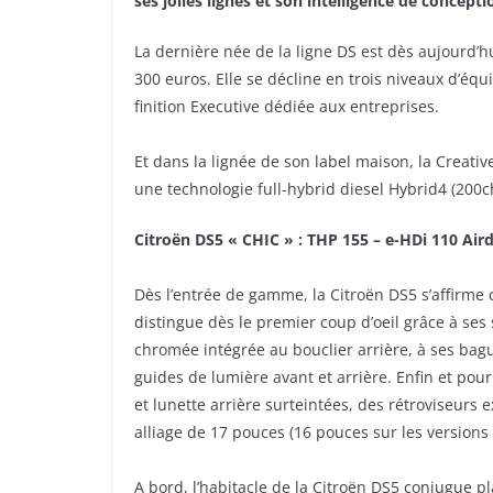
ses jolies lignes et son intelligence de concepti
La dernière née de la ligne DS est dès aujourd’
300 euros. Elle se décline en trois niveaux d’équ
finition Executive dédiée aux entreprises.
Et dans la lignée de son label maison, la Creati
une technologie full-hybrid diesel Hybrid4 (200c
Citroën DS5 « CHIC » : THP 155 – e-HDi 110 Ai
Dès l’entrée de gamme, la Citroën DS5 s’affirme
distingue dès le premier coup d’oeil grâce à se
chromée intégrée au bouclier arrière, à ses bag
guides de lumière avant et arrière. Enfin et pour 
et lunette arrière surteintées, des rétroviseurs 
alliage de 17 pouces (16 pouces sur les versions 
A bord, l’habitacle de la Citroën DS5 conjugue p