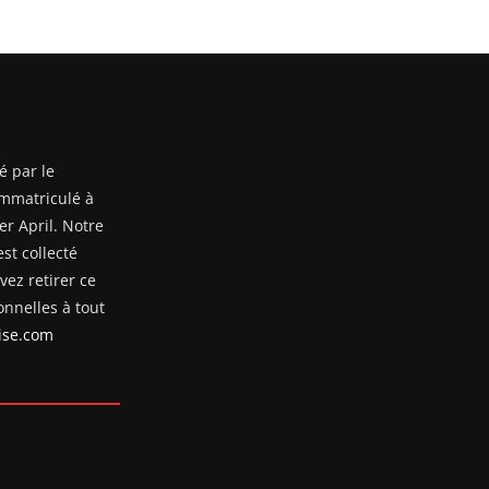
é par le
mmatriculé à
er April. Notre
st collecté
ez retirer ce
nnelles à tout
se.com