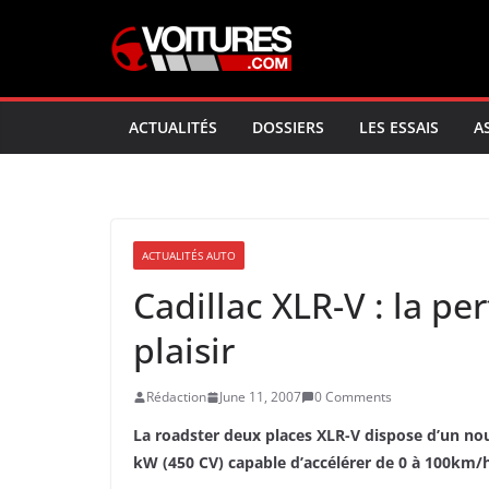
Skip
to
content
ACTUALITÉS
DOSSIERS
LES ESSAIS
A
ACTUALITÉS AUTO
Cadillac XLR-V : la p
plaisir
Rédaction
June 11, 2007
0 Comments
La roadster deux places XLR-V dispose d’un no
kW (450 CV) capable d’accélérer de 0 à 100km/