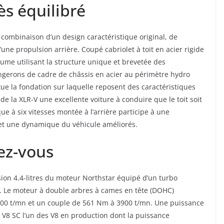
ès équilibré
a combinaison d’un design caractéristique original, de
ne propulsion arrière. Coupé cabriolet à toit en acier rigide
ume utilisant la structure unique et brevetée des
gerons de cadre de châssis en acier au périmètre hydro
tue la fondation sur laquelle reposent des caractéristiques
e la XLR-V une excellente voiture à conduire que le toit soit
e à six vitesses montée à l’arrière participe à une
 et une dynamique du véhicule améliorés.
ez-vous
sion 4.4-litres du moteur Northstar équipé d’un turbo
. Le moteur à double arbres à cames en tête (DOHC)
400 t/mn et un couple de 561 Nm à 3900 t/mn. Une puissance
u V8 SC l’un des V8 en production dont la puissance