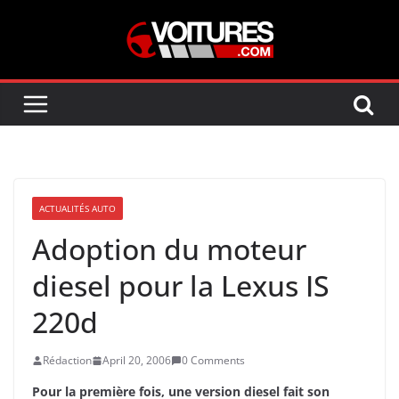
Skip
to
content
ACTUALITÉS AUTO
Adoption du moteur
diesel pour la Lexus IS
220d
Rédaction
April 20, 2006
0 Comments
Pour la première fois, une version diesel fait son