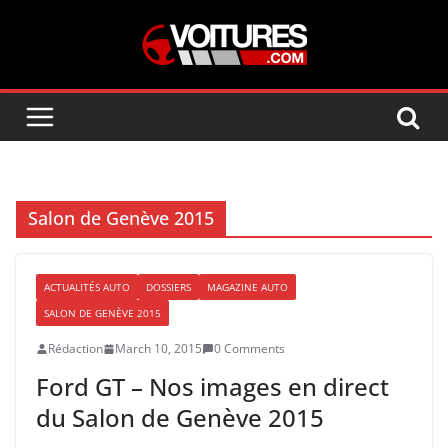
Skip
to
content
Salon de Genève 2015
ACTUALITÉS AUTO
DOSSIERS
MAGAZINE AUTO
SALON DE GENÈVE 2015
Rédaction
March 10, 2015
0 Comments
Ford GT – Nos images en direct
du Salon de Genève 2015