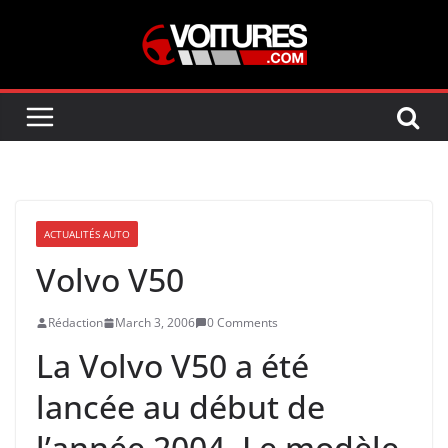
Skip
to
content
ACTUALITÉS AUTO
Volvo V50
Rédaction
March 3, 2006
0 Comments
La Volvo V50 a été
lancée au début de
l’année 2004. Le modèle