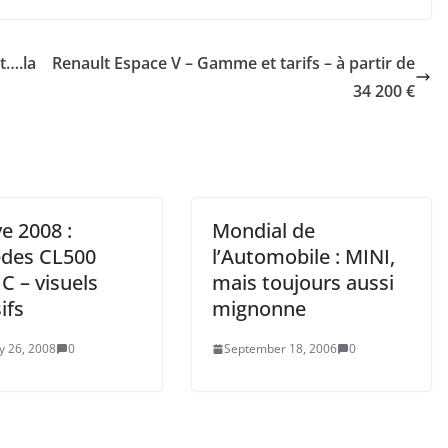
t….la
Renault Espace V – Gamme et tarifs – à partir de
34 200 €
e 2008 :
Mondial de
des CL500
l’Automobile : MINI,
C – visuels
mais toujours aussi
ifs
mignonne
y 26, 2008
0
September 18, 2006
0