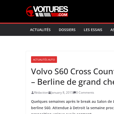
Skip
to
content
ACTUALITÉS
DOSSIERS
LES ESSAIS
A
ACTUALITÉS AUTO
Volvo S60 Cross Count
– Berline de grand c
Rédaction
January 8, 2015
0 Comments
Quelques semaines après le break au Salon de L
berline S60. Attendue à Detroit la semaine proc