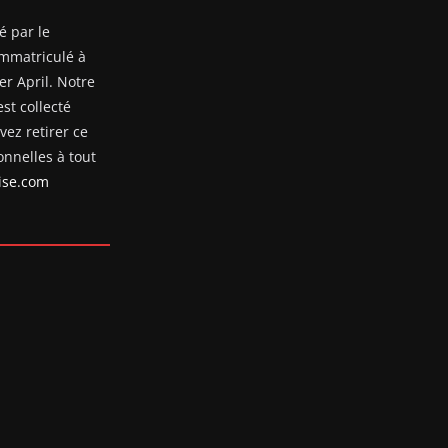
é par le
mmatriculé à
er April. Notre
st collecté
ez retirer ce
nnelles à tout
se.com