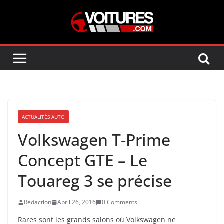
Skip
to
content
ACTUALITÉS AUTO
Volkswagen T-Prime
Concept GTE – Le
Touareg 3 se précise
Rédaction
April 26, 2016
0 Comments
Rares sont les grands salons où Volkswagen ne