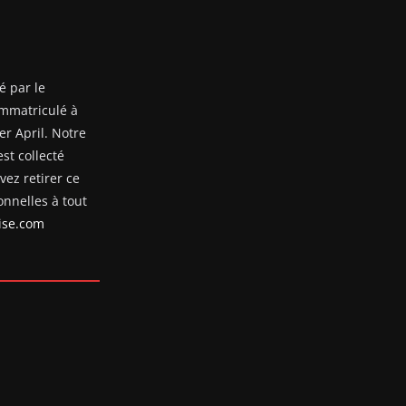
é par le
mmatriculé à
er April. Notre
st collecté
ez retirer ce
nnelles à tout
se.com