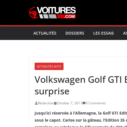
Skip
to
content
ACTUALITÉS
DOSSIERS
LES ESSAIS
A
ACTUALITÉS AUTO
Volkswagen Golf GTI 
surprise
Rédaction
October 7, 2011
0 Comments
Jusqu’ici réservée à l’Allemagne, la Golf GTI Ed
sous le capot. Cerise sur la gâteau, l’Edition 3