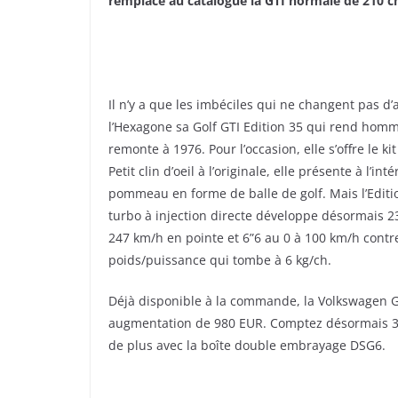
remplace au catalogue la GTI normale de 210 c
Il n’y a que les imbéciles qui ne changent pas d’
l’Hexagone sa Golf GTI Edition 35 qui rend hom
remonte à 1976. Pour l’occasion, elle s’offre le k
Petit clin d’oeil à l’originale, elle présente à l’i
pommeau en forme de balle de golf. Mais l’Editio
turbo à injection directe développe désormais 2
247 km/h en pointe et 6”6 au 0 à 100 km/h contr
poids/puissance qui tombe à 6 kg/ch.
Déjà disponible à la commande, la Volkswagen Go
augmentation de 980 EUR. Comptez désormais 31
de plus avec la boîte double embrayage DSG6.