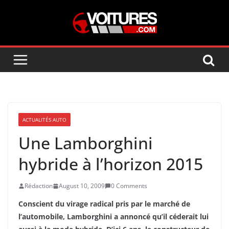
Skip
to
content
ACTUALITÉS AUTO
Une Lamborghini
hybride à l’horizon 2015
Rédaction
August 10, 2009
0 Comments
Conscient du virage radical pris par le marché de
l’automobile, Lamborghini a annoncé qu’il céderait lui