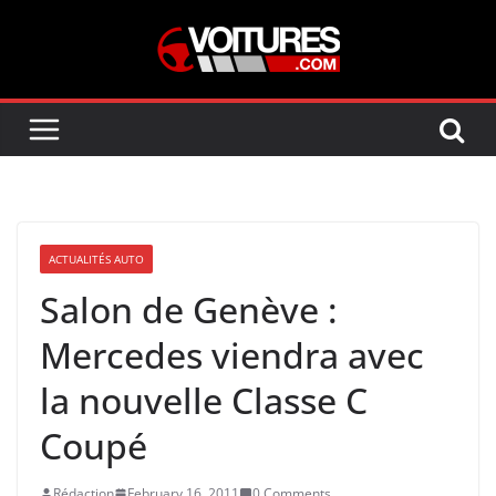
Skip
to
content
ACTUALITÉS AUTO
Salon de Genève :
Mercedes viendra avec
la nouvelle Classe C
Coupé
Rédaction
February 16, 2011
0 Comments