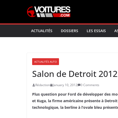
Skip
to
content
ACTUALITÉS
DOSSIERS
LES ESSAIS
A
ACTUALITÉS AUTO
Salon de Detroit 201
Rédaction
January 10, 2012
0 Comments
Plus question pour Ford de développer des mod
et Kuga, la firme américaine présente à Detroi
technologique, la berline à l’ovale bleu prése