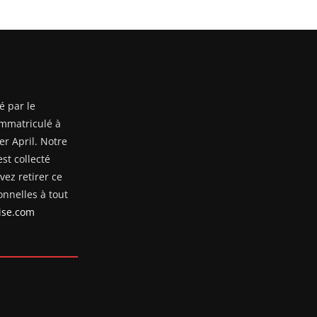
é par le
mmatriculé à
er April. Notre
st collecté
ez retirer ce
nnelles à tout
se.com