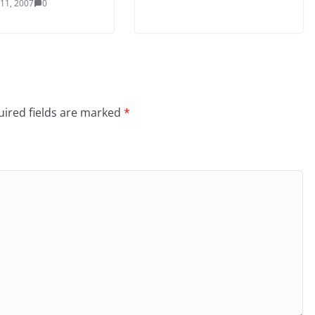
 11, 2007
0
ired fields are marked
*