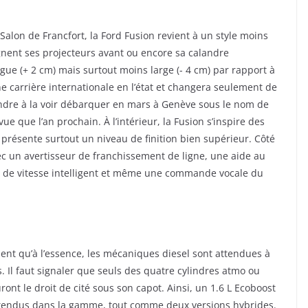
alon de Francfort, la Ford Fusion revient à un style moins
nent ses projecteurs avant ou encore sa calandre
ue (+ 2 cm) mais surtout moins large (- 4 cm) par rapport à
e carrière internationale en l’état et changera seulement de
endre à la voir débarquer en mars à Genève sous le nom de
 que l’an prochain. À l’intérieur, la Fusion s’inspire des
résente surtout un niveau de finition bien supérieur. Côté
ec un avertisseur de franchissement de ligne, une aide au
 de vitesse intelligent et même une commande vocale du
ent qu’à l’essence, les mécaniques diesel sont attendues à
 Il faut signaler que seuls des quatre cylindres atmo ou
nt le droit de cité sous son capot. Ainsi, un 1.6 L Ecoboost
attendus dans la gamme, tout comme deux versions hybrides.