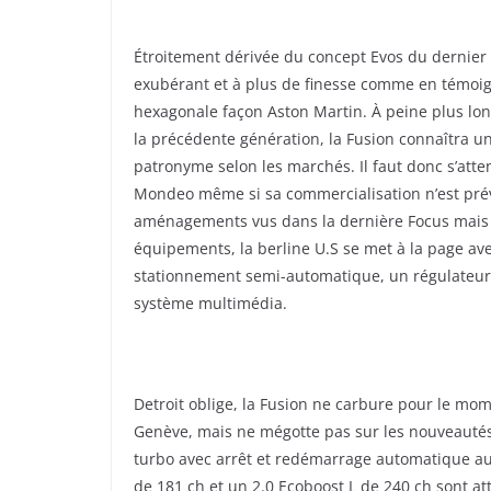
Étroitement dérivée du concept Evos du dernier S
exubérant et à plus de finesse comme en témoig
hexagonale façon Aston Martin. À peine plus long
la précédente génération, la Fusion connaîtra un
patronyme selon les marchés. Il faut donc s’att
Mondeo même si sa commercialisation n’est prévue
aménagements vus dans la dernière Focus mais p
équipements, la berline U.S se met à la page av
stationnement semi-automatique, un régulateur
système multimédia.
Detroit oblige, la Fusion ne carbure pour le mom
Genève, mais ne mégotte pas sur les nouveautés.
turbo avec arrêt et redémarrage automatique auro
de 181 ch et un 2.0 Ecoboost L de 240 ch sont 