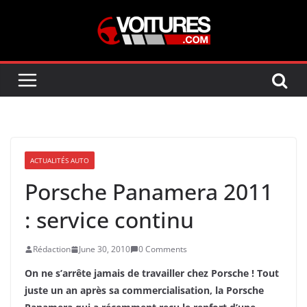
Skip
to
content
ACTUALITÉS AUTO
Porsche Panamera 2011
: service continu
Rédaction
June 30, 2010
0 Comments
On ne s’arrête jamais de travailler chez Porsche ! Tout
juste un an après sa commercialisation, la Porsche