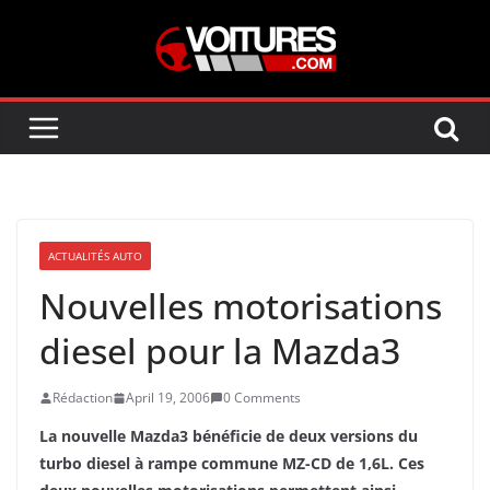
Skip
to
content
ACTUALITÉS AUTO
Nouvelles motorisations
diesel pour la Mazda3
Rédaction
April 19, 2006
0 Comments
La nouvelle Mazda3 bénéficie de deux versions du
turbo diesel à rampe commune MZ-CD de 1,6L. Ces