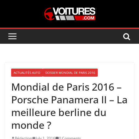
Skip
to
content
ACTUALITÉS AUTO
DOSSIER MONDIAL DE PARIS 2016
Mondial de Paris 2016 –
Porsche Panamera II – La
meilleure berline du
monde ?
Rédaction
July 1, 2016
0 Comments