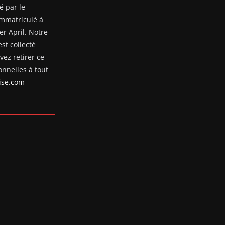
é par le
mmatriculé à
er April. Notre
st collecté
ez retirer ce
nnelles à tout
se.com