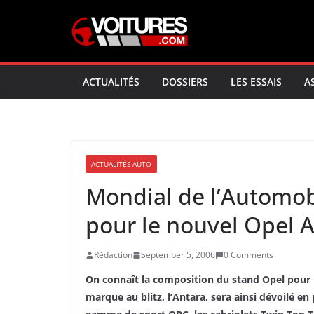
Skip
to
content
ACTUALITÉS
DOSSIERS
LES ESSAIS
A
ACTUALITÉS AUTO
Mondial de l’Automob
pour le nouvel Opel 
Rédaction
September 5, 2006
0 Comments
On connaît la composition du stand Opel pour l
marque au blitz, l’Antara, sera ainsi dévoilé 