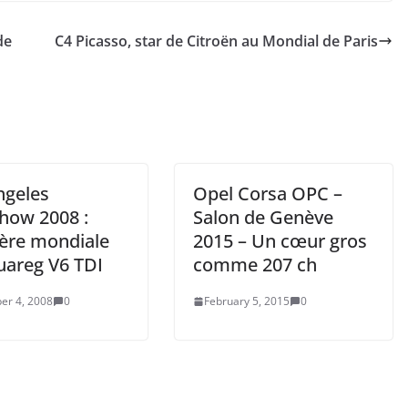
de
C4 Picasso, star de Citroën au Mondial de Paris
ngeles
Opel Corsa OPC –
how 2008 :
Salon de Genève
ère mondiale
2015 – Un cœur gros
uareg V6 TDI
comme 207 ch
er 4, 2008
0
February 5, 2015
0