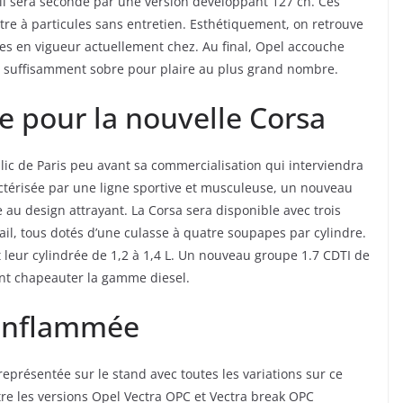
l sera secondé par une version développant 127 ch. Ces
tre à particules sans entretien. Esthétiquement, on retrouve
es en vigueur actuellement chez. Au final, Opel accouche
is suffisamment sobre pour plaire au plus grand nombre.
 pour la nouvelle Corsa
ic de Paris peu avant sa commercialisation qui interviendra
ctérisée par une ligne sportive et musculeuse, un nouveau
 au design attrayant. La Corsa sera disponible avec trois
l, tous dotés d’une culasse à quatre soupapes par cylindre.
 leur cylindrée de 1,2 à 1,4 L. Un nouveau groupe 1.7 CDTI de
ient chapeauter la gamme diesel.
 enflammée
représentée sur le stand avec toutes les variations sur ce
re les versions Opel Vectra OPC et Vectra break OPC