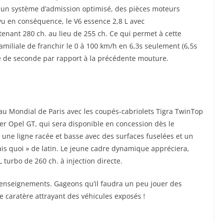
 à un système d’admission optimisé, des pièces moteurs
vu en conséquence, le V6 essence 2,8 L avec
nant 280 ch. au lieu de 255 ch. Ce qui permet à cette
 familiale de franchir le 0 à 100 km/h en 6,3s seulement (6,5s
me de seconde par rapport à la précédente mouture.
 au Mondial de Paris avec les coupés-cabriolets Tigra TwinTop
er Opel GT, qui sera disponible en concession dès le
 une ligne racée et basse avec des surfaces fuselées et un
ais quoi » de latin. Le jeune cadre dynamique appréciera,
 turbo de 260 ch. à injection directe.
enseignements. Gageons qu’il faudra un peu jouer des
e caratère attrayant des véhicules exposés !