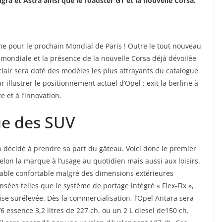
ra et Astra ainsi que le roadster GT et la nouvelle Corsa.
e pour le prochain Mondial de Paris ! Outre le tout nouveau
mondiale et la présence de la nouvelle Corsa déjà dévoilée
clair sera doté des modèles les plus attrayants du catalogue
 illustrer le positionnement actuel d’Opel : exit la berline à
 et à l’innovation.
ue des SUV
n décidé à prendre sa part du gâteau. Voici donc le premier
elon la marque à l’usage au quotidien mais aussi aux loisirs.
able confortable malgré des dimensions extérieures
sées telles que le système de portage intégré « Flex-Fix »,
ise surélevée. Dès la commercialisation, l’Opel Antara sera
6 essence 3,2 litres de 227 ch. ou un 2 L diesel de150 ch.