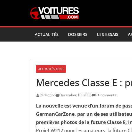
Skip
to
content
ACTUALITÉS
DOSSIERS
LES ESSAIS
A
ACTUALITÉS AUTO
Mercedes Classe E : p
Rédaction
December 10, 2008
0 Comments
La nouvelle est venue d’un forum de pas
GermanCarZone, par un de ses utilisate
premières photos de la future Classe E, i
Projet W212 pour les amateurs, la future Cl