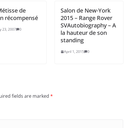
Métisse de
Salon de New-York
ën récompensé
2015 – Range Rover
SVAutobiography – A
y 23, 2007
0
la hauteur de son
standing
April 1, 2015
0
ired fields are marked
*