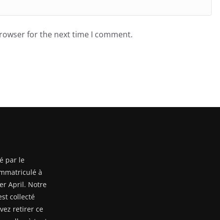
browser for the next time I comment.
é par le
mmatriculé à
er April. Notre
st collecté
ez retirer ce