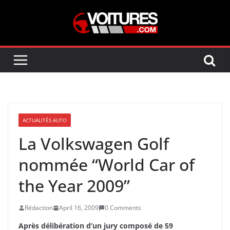
Skip
to
content
ACTUALITÉS AUTO
La Volkswagen Golf
nommée “World Car of
the Year 2009”
Rédaction
April 16, 2009
0 Comments
Après délibération d’un jury composé de 59