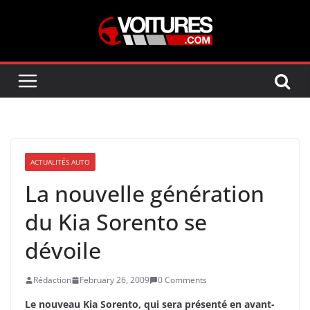
Skip
to
content
ACTUALITÉS AUTO
La nouvelle génération
du Kia Sorento se
dévoile
Rédaction
February 26, 2009
0 Comments
Le nouveau Kia Sorento, qui sera présenté en avant-