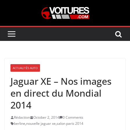
Skip
to
content
ACTUALITÉS AUTO
Jaguar XE – Nos images
en direct du Mondial
2014
Rédaction
October 2, 2014
0 Comments
berline
,
nouvelle jaguar xe
,
salon paris 2014