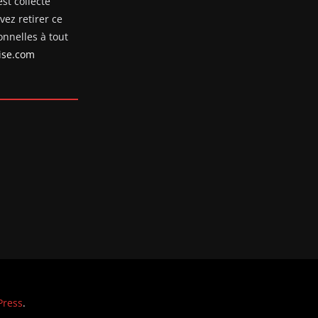
st collecté
ez retirer ce
nnelles à tout
se.com
ress
.