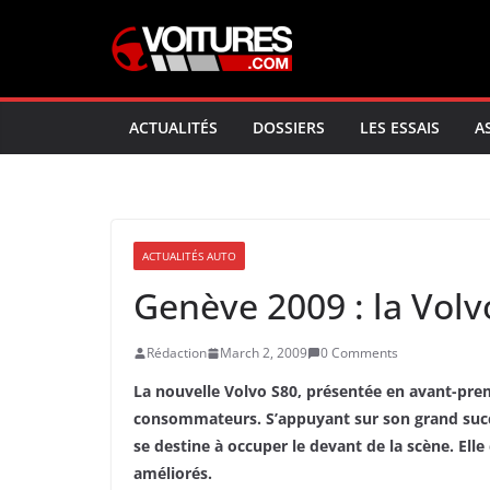
Skip
to
content
ACTUALITÉS
DOSSIERS
LES ESSAIS
A
ACTUALITÉS AUTO
Genève 2009 : la Volv
Rédaction
March 2, 2009
0 Comments
La nouvelle Volvo S80, présentée en avant-pre
consommateurs. S’appuyant sur son grand succè
se destine à occuper le devant de la scène. E
améliorés.