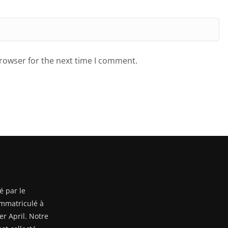
browser for the next time I comment.
é par le
mmatriculé à
er April. Notre