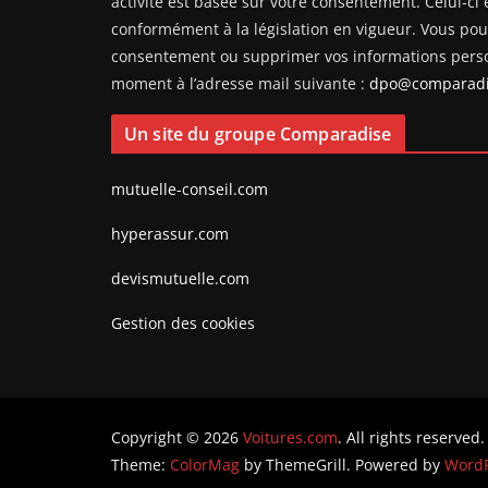
activité est basée sur votre consentement. Celui-ci e
conformément à la législation en vigueur. Vous pouv
consentement ou supprimer vos informations perso
moment à l’adresse mail suivante :
dpo@comparadi
Un site du groupe Comparadise
mutuelle-conseil.com
hyperassur.com
devismutuelle.com
Gestion des cookies
Copyright © 2026
Voitures.com
. All rights reserved.
Theme:
ColorMag
by ThemeGrill. Powered by
WordP