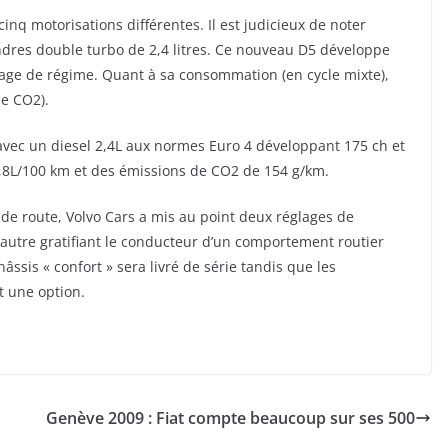
cinq motorisations différentes. Il est judicieux de noter
indres double turbo de 2,4 litres. Ce nouveau D5 développe
lage de régime. Quant à sa consommation (en cycle mixte),
de CO2).
avec un diesel 2,4L aux normes Euro 4 développant 175 ch et
8L/100 km et des émissions de CO2 de 154 g/km.
de route, Volvo Cars a mis au point deux réglages de
l’autre gratifiant le conducteur d’un comportement routier
hâssis « confort » sera livré de série tandis que les
t une option.
Genève 2009 : Fiat compte beaucoup sur ses 500