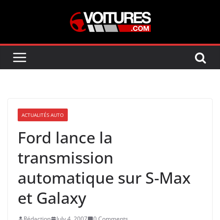
Skip
to
content
ACTUALITÉS AUTO
Ford lance la
transmission
automatique sur S-Max
et Galaxy
Rédaction
July 4, 2007
0 Comments