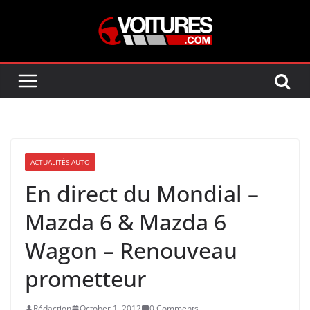
Skip
to
content
ACTUALITÉS AUTO
En direct du Mondial –
Mazda 6 & Mazda 6
Wagon – Renouveau
prometteur
Rédaction
October 1, 2012
0 Comments