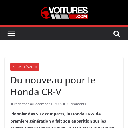
Skip
to
content
ACTUALITÉS AUTO
Du nouveau pour le
Honda CR-V
Rédaction
December 1, 2009
0 Comments
Pionnier des SUV compacts, le Honda CR-V de
première génération a fait son apparition sur les