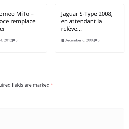
Romeo MiTo –
Jaguar S-Type 2008,
loce remplace
en attendant la
er
relève…
4, 2012
0
December 6, 2006
0
ired fields are marked
*