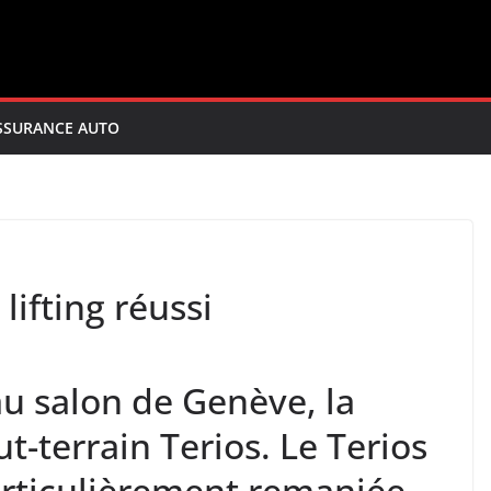
SSURANCE AUTO
 lifting réussi
u salon de Genève, la
ut-terrain Terios. Le Terios
articulièrement remaniée