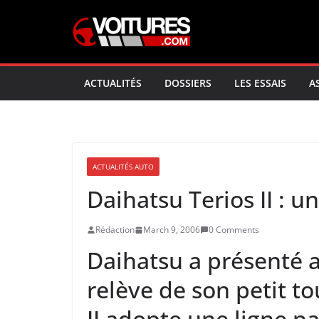
Skip
to
content
ACTUALITÉS
DOSSIERS
LES ESSAIS
A
ACTUALITÉS AUTO
Daihatsu Terios II : un
Rédaction
March 9, 2006
0 Comments
Daihatsu a présenté a
relève de son petit to
II adopte une ligne p