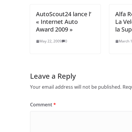
AutoScout24 lance l’
Alfa 
« Internet Auto
La Ve
Award 2009 »
la Sup
May 22, 2009
0
March 1
Leave a Reply
Your email address will not be published.
Requ
Comment
*