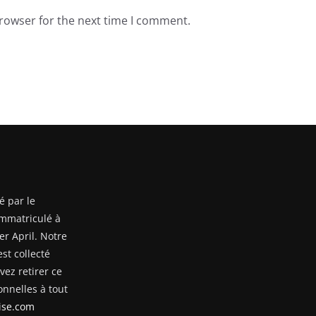
browser for the next time I comment.
é par le
mmatriculé à
er April. Notre
st collecté
ez retirer ce
nnelles à tout
se.com