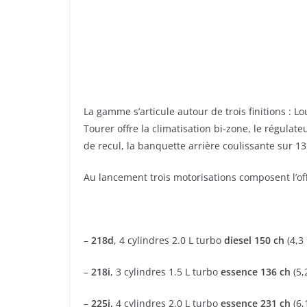
La gamme s’articule autour de trois finitions : Lou
Tourer offre la climatisation bi-zone, le régulat
de recul, la banquette arrière coulissante sur 1
Au lancement trois motorisations composent l’off
–
218d
, 4 cylindres 2.0 L turbo
diesel 150 ch
(4,3
–
218i
, 3 cylindres 1.5 L turbo
essence 136 ch
(5,
–
225i,
4 cylindres 2.0 L turbo
essence 231 ch
(6,