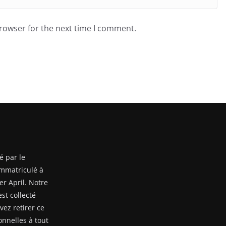
browser for the next time I comment.
é par le
mmatriculé à
er April. Notre
st collecté
ez retirer ce
nnelles à tout