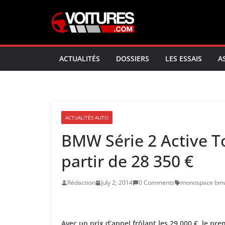
Skip
to
content
ACTUALITÉS
DOSSIERS
LES ESSAIS
A
ACTUALITÉS AUTO
BMW Série 2 Active To
partir de 28 350 €
Rédaction
July 2, 2014
0 Comments
monospace bm
Avec un prix d’appel frôlant les 29 000 €, le 