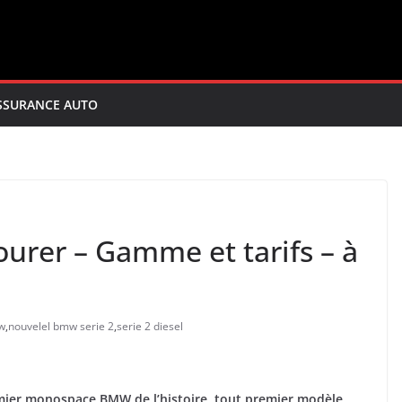
SSURANCE AUTO
urer – Gamme et tarifs – à
w
,
nouvelel bmw serie 2
,
serie 2 diesel
premier monospace BMW de l’histoire, tout premier modèle