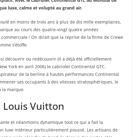
mplatif. Avec le cabriolet Continental GTC au Mondial de
que luxe, calme et volupté au grand air.
coulé en moins de trois ans à plus de dix mille exemplaires,
 marque au cours des quatre-vingt quatre années
 commerciale ! On dirait que la reprise de la firme de Crewe
amme s’étoffe.
si découvrir ou redécouvrir (il a déjà été officiellement
w York en avril 2006) le cabriolet Continental GTC.
spirateur de la berline à hautes performances Continental
emmener ses occupants à des vitesses stratosphériques, le
à la marque.
 Louis Vuitton
égante et néanmoins dynamique tout ce qui a fait la
n luxe intérieur particulièrement poussé. Les artisans de