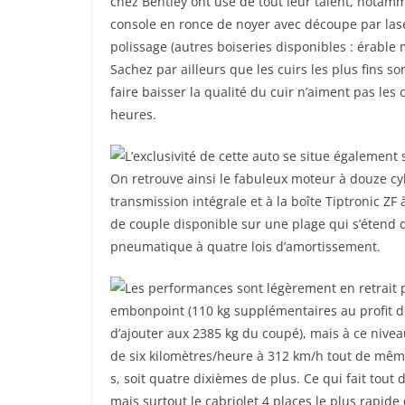
chez Bentley ont usé de tout leur talent, notamm
console en ronce de noyer avec découpe par lase
polissage (autres boiseries disponibles : érable
Sachez par ailleurs que les cuirs les plus fins s
faire baisser la qualité du cuir n’aiment pas les 
heures.
L’exclusivité de cette auto se situe égalemen
On retrouve ainsi le fabuleux moteur à douze cy
transmission intégrale et à la boîte Tiptronic ZF
de couple disponible sur une plage qui s’étend 
pneumatique à quatre lois d’amortissement.
Les performances sont légèrement en retrait p
embonpoint (110 kg supplémentaires au profit d
d’ajouter aux 2385 kg du coupé), mais à ce nivea
de six kilomètres/heure à 312 km/h tout de même
s, soit quatre dixièmes de plus. Ce qui fait tout
mais surtout le cabriolet 4 places le plus rapid