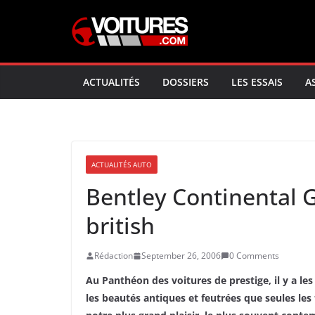
Skip
to
content
ACTUALITÉS
DOSSIERS
LES ESSAIS
A
ACTUALITÉS AUTO
Bentley Continental G
british
Rédaction
September 26, 2006
0 Comments
Au Panthéon des voitures de prestige, il y a les 
les beautés antiques et feutrées que seules l