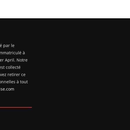
é par le
mmatriculé à
er April. Notre
st collecté
ez retirer ce
nnelles à tout
se.com