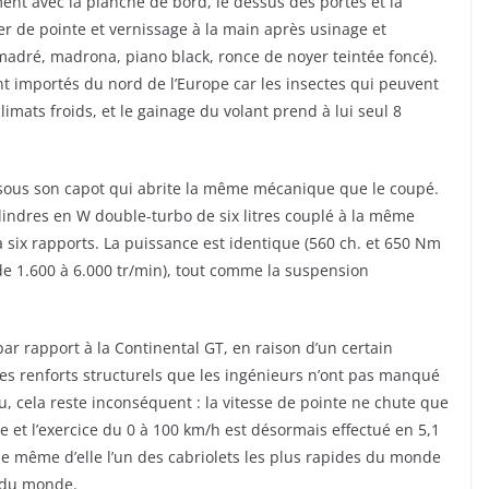
ent avec la planche de bord, le dessus des portes et la
r de pointe et vernissage à la main après usinage et
 madré, madrona, piano black, ronce de noyer teintée foncé).
ont importés du nord de l’Europe car les insectes qui peuvent
climats froids, et le gainage du volant prend à lui seul 8
t sous son capot qui abrite la même mécanique que le coupé.
lindres en W double-turbo de six litres couplé à la même
 à six rapports. La puissance est identique (560 ch. et 650 Nm
de 1.600 à 6.000 tr/min), tout comme la suspension
ar rapport à la Continental GT, en raison d’un certain
es renforts structurels que les ingénieurs n’ont pas manqué
u, cela reste inconséquent : la vitesse de pointe ne chute que
 et l’exercice du 0 à 100 km/h est désormais effectué en 5,1
 de même d’elle l’un des cabriolets les plus rapides du monde
e du monde.