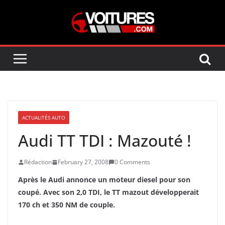
Skip
to
content
ACTUALITÉS AUTO
Audi TT TDI : Mazouté !
Rédaction
February 27, 2008
0 Comments
Après le Audi annonce un moteur diesel pour son
coupé. Avec son 2,0 TDI, le TT mazout développerait
170 ch et 350 NM de couple.