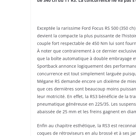
de 340 ch du TT RS. La concurrence ne va pas s’
Exceptée la rarissime Ford Focus RS 500 (350 ch)
devient la compacte la plus puissante de l’histoi
couple fort respectable de 450 Nm lui sont fourni
À noter que contrairement à ce dernier exclusi
que la boîte automatique à double embrayage et 7
Sportback annonce logiquement des performances
concurrence est tout simplement larguée puisqu’
Mégane RS demande encore un dixième de mieux. 
que ces dernières sont beaucoup moins puissante
leur motricité. En effet, la RS3 bénéficie de la 
pneumatique généreuse en 225/35. Les suspensio
abaissée de 25 mm et les freins gagnent en diam
Enfin au chapitre esthétique, la RS3 est reconnai
coques de rétroviseurs en alu brossé et à ses ja