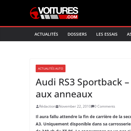
Skip
to
content
ACTUALITÉS
DOSSIERS
LES ESSAIS
A
ACTUALITÉS AUTO
Audi RS3 Sportback –
aux anneaux
Rédaction
November 22, 2010
0 Comments
Il aura fallu attendre la fin de carrière de la s
A3. Uniquement disponible dans sa carrosserie 