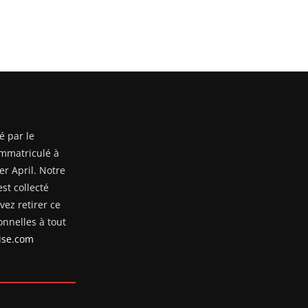
é par le
mmatriculé à
er April. Notre
st collecté
ez retirer ce
nnelles à tout
se.com