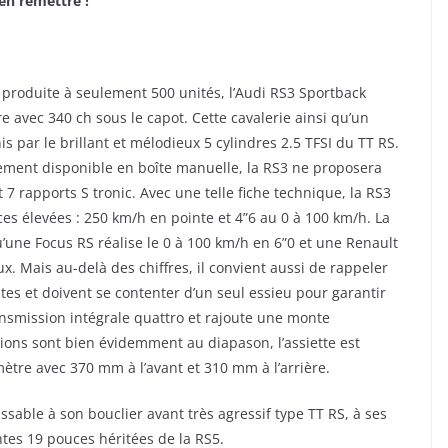
en remettre !
 produite à seulement 500 unités, l’Audi RS3 Sportback
re avec 340 ch sous le capot. Cette cavalerie ainsi qu’un
s par le brillant et mélodieux 5 cylindres 2.5 TFSI du TT RS.
vement disponible en boîte manuelle, la RS3 ne proposera
 rapports S tronic. Avec une telle fiche technique, la RS3
 élevées : 250 km/h en pointe et 4”6 au 0 à 100 km/h. La
une Focus RS réalise le 0 à 100 km/h en 6”0 et une Renault
Mais au-delà des chiffres, il convient aussi de rappeler
s et doivent se contenter d’un seul essieu pour garantir
transmission intégrale quattro et rajoute une monte
ns sont bien évidemment au diapason, l’assiette est
ètre avec 370 mm à l’avant et 310 mm à l’arrière.
ssable à son bouclier avant très agressif type TT RS, à ses
ntes 19 pouces héritées de la RS5.