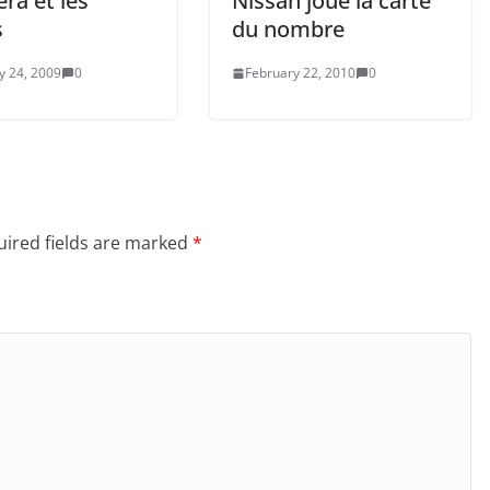
ra et les
Nissan joue la carte
s
du nombre
y 24, 2009
0
February 22, 2010
0
ired fields are marked
*