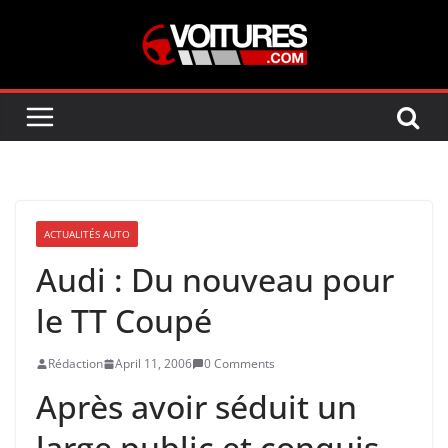
Skip
to
content
ACTUALITÉS AUTO
Audi : Du nouveau pour
le TT Coupé
Rédaction
April 11, 2006
0 Comments
Après avoir séduit un
large public et conquis